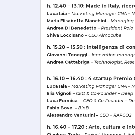
h. 12.40 – 13.10: Made in Italy, ric
Luca Iaia
–
Marketing Manager CNA – Na
Maria Elisabetta Bianchini
–
Managing D
Andrea Di Benedetto
– President Polo
Shiva Loccisano
–
CEO Almacube
h. 15.20 – 15.50 : Intelligenza di c
Giovanni Teneggi
–
Innovation manager
Andrea Cattabriga
–
Technologist, Rese
h. 16.10 –
16.40 : 4 startup Premi
Luca Iaia
–
Marketing Manager CNA – Na
Elia Vignoli –
CEO & Co-Founder – Deep
Luca Formica –
CEO & Co-Founder – De
Fabio Bove –
BinB
Alessandro Venturini –
CEO – RAPCO2
h. 16.40 – 17.20 : Arte, cultura e in
Gianluca Zurlo
–
Project Manager & Aut