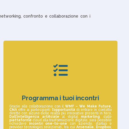
networking, confronto e collaborazione con i

Programma i tuoi incontri
Grazie alla collaborazione con il
WMF – We Make Future
,
CNA
offre ai partecipanti
l’opportunità
di entrare in contatto
diretto con alcune delle realtà più innovative presenti in fiera.
Dall’intelligenza
artificiale
al digital
marketing
, dalle
piattaforme
cloud alla trasformazione digitale, sarà possibile
richiedere
incontri
one-to-one
con aziende, startup e
provider tecnologici selezionati, tra cui
Arsenalia
,
Dropbox
,