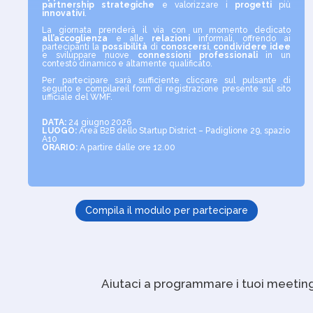
partnership
strategiche
e valorizzare i
progetti
più
innovativi
.
La giornata prenderà il via con un momento dedicato
all’accoglienza
e alle
relazioni
informali, offrendo ai
partecipanti la
possibilità
di
conoscersi
,
condividere
idee
e sviluppare nuove
connessioni professionali
in un
contesto dinamico e altamente qualificato.
Per partecipare sarà sufficiente cliccare sul pulsante di
seguito e compilareil form di registrazione presente sul sito
ufficiale del WMF.
DATA
:
24 giugno 2026
LUOGO:
Area B2B dello Startup District – Padiglione 29, spazio
A10
ORARIO:
A partire dalle ore 12.00
Compila il modulo per partecipare
Aiutaci a programmare i tuoi meeting