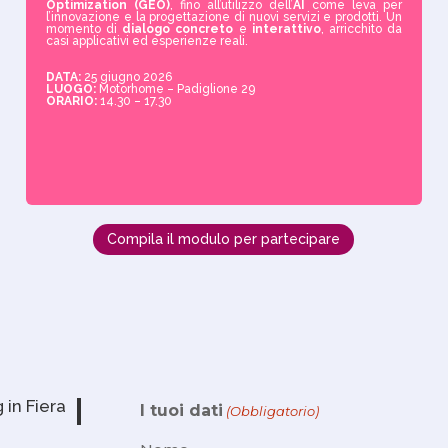
Optimization (GEO)
, fino all’utilizzo dell’
AI
come leva per
l’innovazione e la progettazione di nuovi servizi e prodotti. Un
momento di
dialogo concreto
e
interattivo
, arricchito da
casi applicativi ed esperienze reali.
DATA
:
25 giugno 2026
LUOGO:
Motorhome – Padiglione 29
ORARIO:
14.30 – 17.30
Compila il modulo per partecipare
 in Fiera
I tuoi dati
(Obbligatorio)