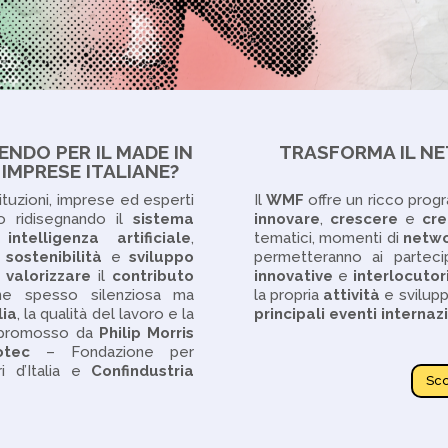
NDO PER IL MADE IN
TRASFORMA IL NE
E IMPRESE ITALIANE?
stituzioni, imprese ed esperti
Il
WMF
offre un ricco prog
 ridisegnando il
sistema
innovare
,
crescere
e
cre
,
intelligenza
artificiale
,
tematici, momenti di
netwo
,
sostenibilità
e
sviluppo
permetteranno ai parteci
r
valorizzare
il
contributo
innovative
e
interlocutor
one spesso silenziosa ma
la propria
attività
e svilup
lia
, la qualità del lavoro e la
principali
eventi internaz
 promosso da
Philip
Morris
otec
– Fondazione per
i d’Italia e
Confindustria
Sco