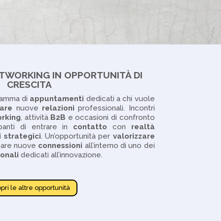
TWORKING IN OPPORTUNITÀ DI
CRESCITA
ramma di
appuntamenti
dedicati a chi vuole
are
nuove
relazioni
professionali. Incontri
rking
, attività
B2B
e occasioni di confronto
panti di entrare in
contatto
con
realtà
i
strategici
. Un’opportunità per
valorizzare
pare nuove
connessioni
all’interno di uno dei
ionali
dedicati all’innovazione.
pri le altre opportunità