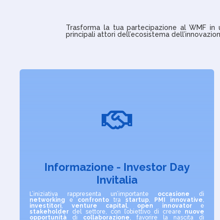
Trasforma la tua partecipazione al WMF in u
principali attori dell’ecosistema dell’innovazio

Informazione - Investor Day
Invitalia
L’iniziativa rappresenta un’importante
occasione
di
networking
e
confronto
tra
startup
,
PMI innovative
,
investitori
,
venture capital
,
open innovator
e
stakeholder
del settore, con l’obiettivo di creare
nuove
opportunità
di
collaborazione
, favorire la nascita di