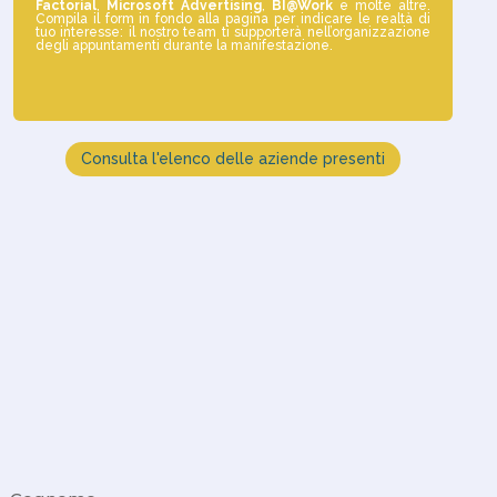
Factorial
,
Microsoft Advertising
,
BI@Work
e molte altre.
Compila il form in fondo alla pagina per indicare le realtà di
tuo interesse: il nostro team ti supporterà nell’organizzazione
degli appuntamenti durante la manifestazione.
Consulta l'elenco delle aziende presenti