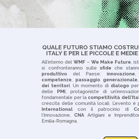
QUALE FUTURO STIAMO COSTRUE
ITALY E PER LE PICCOLE E MEDI
All’interno del
WMF
–
We Make Future
, i
si confronteranno sulle
sfide
che stanno
produttivo
del Paese:
innovazione
competenze
,
passaggio
generazionale
dei territori
.
Un momento di
dialogo
pe
delle
PMI
, protagoniste di un’innovazi
fondamentale per la
competitività dell’Ita
crescita delle comunità locali.
L’evento è
International
con il patrocinio di
C
l’Innovazione,
CNA
Artigiani e Imprenditor
Emilia-Romagna.