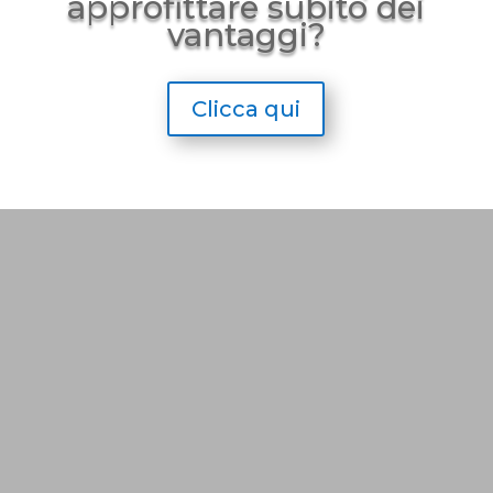
approfittare subito dei
vantaggi?
Clicca qui