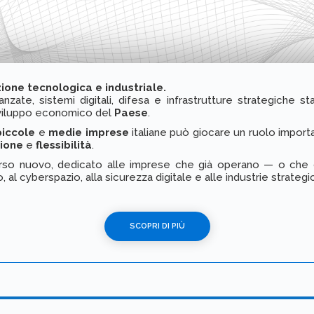
ione tecnologica e industriale.
nzate, sistemi digitali, difesa e infrastrutture strategiche s
 sviluppo economico del
Paese
.
piccole
e
medie
imprese
italiane può giocare un ruolo impor
zione
e
flessibilità
.
so nuovo, dedicato alle imprese che già operano — o che des
al cyberspazio, alla sicurezza digitale e alle industrie strateg
SCOPRI DI PIÙ