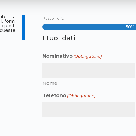
sate a
Passo
1
di
2
l form,
n questi
50%
 queste
I tuoi dati
Nominativo
(Obbligatorio)
Nome
Telefono
(Obbligatorio)