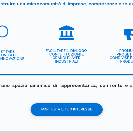
costruire una microcomunità di imprese, competenze e relaz
U

FACILITARE IL DIALOGO
PROMU
CETTARE
CON ISTITUZIONI E
PROGET
UNITÀ DI
GRANDI PLAYER
CONDIVISE E
INNOVAZIONE
INDUSTRIALI
PRODU
uno spazio dinamico di rappresentanza, confronto e sv
MANIFESTA IL TUO INTERESSE