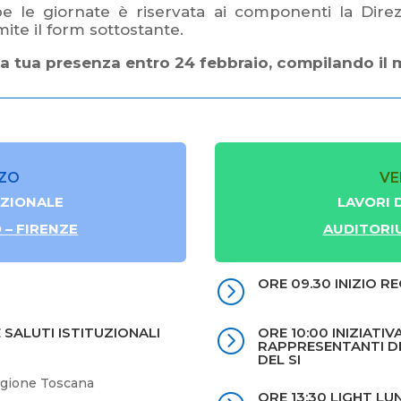
e le giornate è riservata ai componenti la Dire
mite il form sottostante.
a tua presenza entro 24 febbraio, compilando il 
RZO
VE
AZIONALE
LAVORI 
– FIRENZE
AUDITORI
ORE 09.30 INIZIO R
=
 SALUTI ISTITUZIONALI
ORE 10:00 INIZIATI
=
RAPPRESENTANTI DE
DEL SI
Regione Toscana
ORE 13:30 LIGHT L